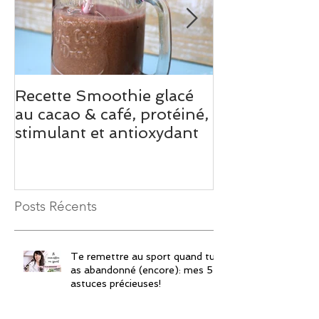
Recette Smoothie glacé
Recette de M
au cacao & café, protéiné,
chocolat à la
stimulant et antioxydant
Posts Récents
Te remettre au sport quand tu
as abandonné (encore): mes 5
astuces précieuses!