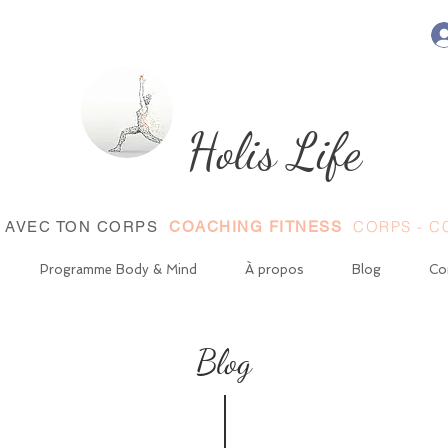
Holis Life
CORPS - CŒ
E AVEC TON CORPS
COACHING FITNESS
Programme Body & Mind
À propos
Blog
Co
Blog