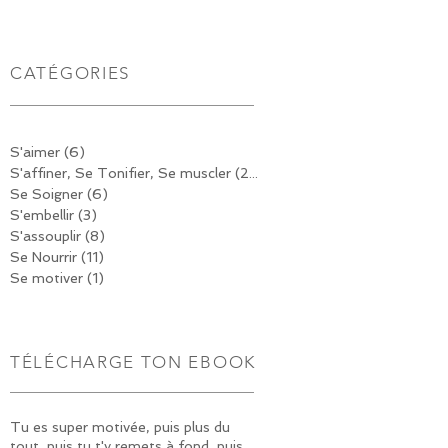
CATÉGORIES
S'aimer
(6)
6 posts
S'affiner, Se Tonifier, Se muscler
(20)
20 posts
Se Soigner
(6)
6 posts
S'embellir
(3)
3 posts
S'assouplir
(8)
8 posts
Se Nourrir
(11)
11 posts
Se motiver
(1)
1 post
TÉLÉCHARGE TON EBOOK
Tu es super motivée, puis plus du
tout, puis tu t'y remets à fond, puis