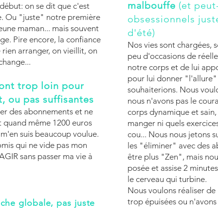
malbouffe
(et peut
 début: on se dit que c'est
e. Ou "juste" notre première
obsessionnels just
eune maman... mais souvent
d'été)
ge. Pire encore, la confiance
Nos vies sont chargées, 
rien arranger, on vieillit, on
peu d'occasions de réell
change...
notre corps et de lui ap
pour lui donner "l'allure"
sont trop loin pour
souhaiterions. Nous voul
t, ou pas suffisantes
nous n'avons pas le cour
ayer des abonnements et ne
corps dynamique et sain,
ait quand même 1200 euros
manger ni quels exercices
e m'en suis beaucoup voulue.
cou... Nous nous jetons su
omis qui ne vide pas mon
les "éliminer" avec des 
t AGIR sans passer ma vie à
être plus "Zen", mais no
posée et assise 2 minutes
le cerveau qui turbine.
Nous voulons réaliser de
trop épuisées ou n'avons
che globale, pas juste