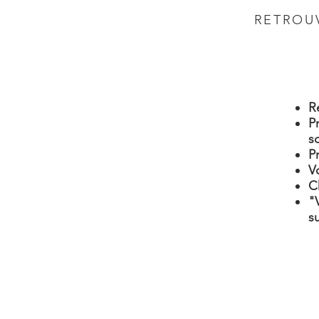
RETROU
R
P
s
P
Vo
C
"
s