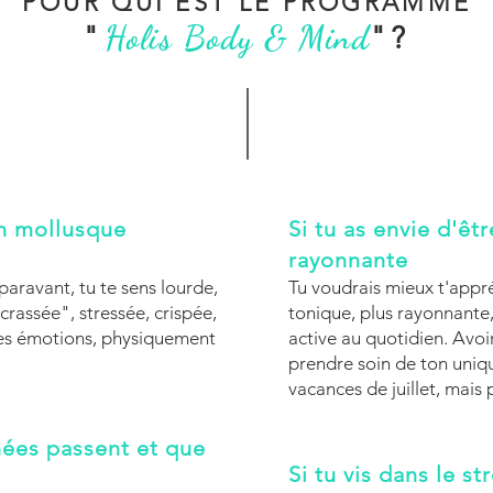
POUR QUI EST LE PROGRAMME
Holis Body & Mind
"
"?
n mollusque
Si tu as envie d'êt
rayonnante
ravant, tu te sens lourde,
Tu voudrais mieux t'appréc
rassée", stressée, crispée,
tonique, plus rayonnante,
es émotions, physiquement
active au quotidien. Avoir
prendre soin de ton uniqu
vacances de juillet, mais
nnées passent et que
Si tu vis dans le st