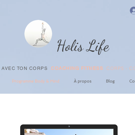
Holis Life
CORPS - CŒ
E AVEC TON CORPS
COACHING FITNESS
Programme Body & Mind
À propos
Blog
Co