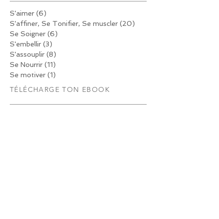
CATÉGORIES
S'aimer
(6)
6 posts
S'affiner, Se Tonifier, Se muscler
(20)
20 posts
Se Soigner
(6)
6 posts
S'embellir
(3)
3 posts
S'assouplir
(8)
8 posts
Se Nourrir
(11)
11 posts
Se motiver
(1)
1 post
TÉLÉCHARGE TON EBOOK