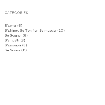
CATÉGORIES
S'aimer
(6)
6 posts
S'affiner, Se Tonifier, Se muscler
(20)
20 posts
Se Soigner
(6)
6 posts
S'embellir
(3)
3 posts
S'assouplir
(8)
8 posts
Se Nourrir
(11)
11 posts
Se motiver
(1)
1 post
TÉLÉCHARGE TON EBOOK