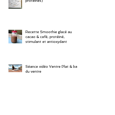
protéinés)
Recette Smoothie glacé au
cacao & café, protéiné,
stimulant et antioxydant
Séance vidéo Ventre Plat & bas
du ventre
Séance vidéo Gainage ventre
plat + taille fine en 5 min
CHRONO.