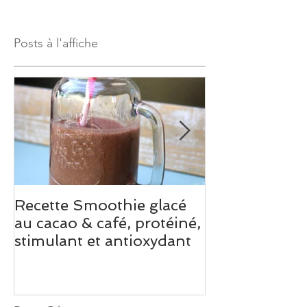
Posts à l'affiche
Recette Smoothie glacé
Recette de M
au cacao & café, protéiné,
chocolat à la
stimulant et antioxydant