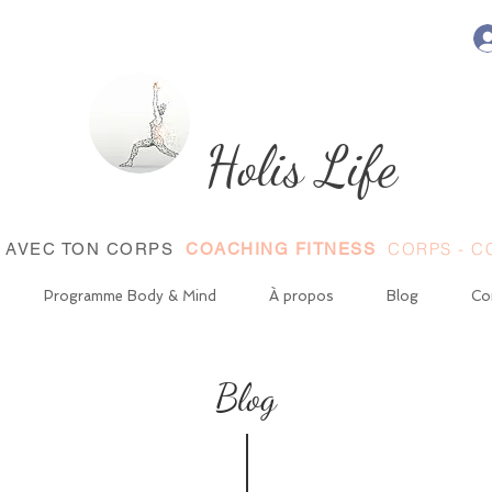
Holis Life
CORPS - CŒ
E AVEC TON CORPS
COACHING FITNESS
Programme Body & Mind
À propos
Blog
Co
Blog