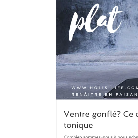
Ventre gonflé? Ce q
tonique
Combien sommes-nous à nous acharne