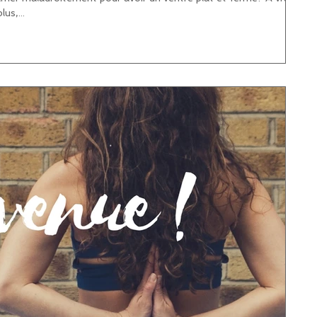
us,...