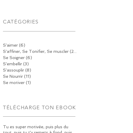
CATÉGORIES
S'aimer
(6)
6 posts
S'affiner, Se Tonifier, Se muscler
(20)
20 posts
Se Soigner
(6)
6 posts
S'embellir
(3)
3 posts
S'assouplir
(8)
8 posts
Se Nourrir
(11)
11 posts
Se motiver
(1)
1 post
TÉLÉCHARGE TON EBOOK
Tu es super motivée, puis plus du
tout, puis tu t'y remets à fond, puis