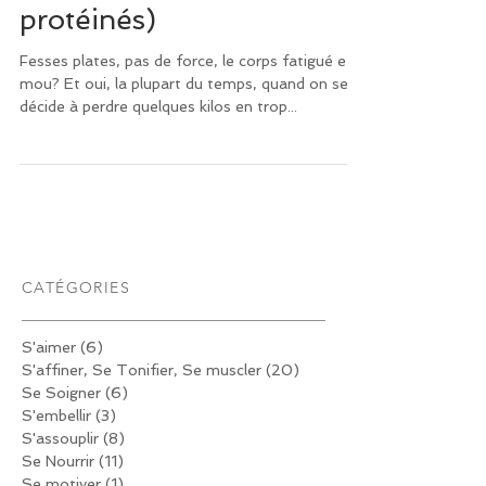
liste des aliments
protéinés)
Fesses plates, pas de force, le corps fatigué et
mou? Et oui, la plupart du temps, quand on se
décide à perdre quelques kilos en trop...
CATÉGORIES
S'aimer
(6)
6 posts
S'affiner, Se Tonifier, Se muscler
(20)
20 posts
Se Soigner
(6)
6 posts
S'embellir
(3)
3 posts
S'assouplir
(8)
8 posts