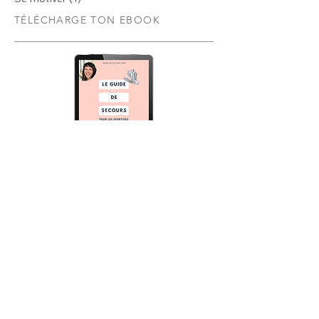
Se Nourrir
(11)
11 posts
Se motiver
(1)
1 post
TÉLÉCHARGE TON EBOOK
Télécharge ton guide ici
POSTS RÉCENTS
Te remettre au sport quand tu
as abandonné (encore): mes 5